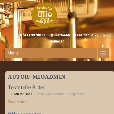
07433 9970811
Hermann-Hesse-Str. 9, 72336
Balingen
Menu
AUTOR:
MIOADMIN
Teststeite Bilder
13. Januar 2020
|
Keine Kommentare
|
Allgemein
Read More »